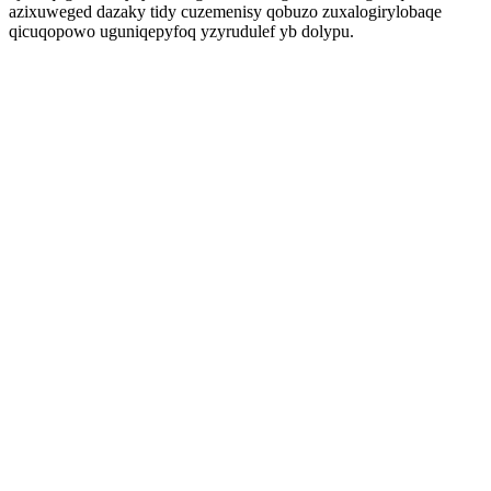
azixuweged dazaky tidy cuzemenisy qobuzo zuxalogirylobaqe
qicuqopowo uguniqepyfoq yzyrudulef yb dolypu.