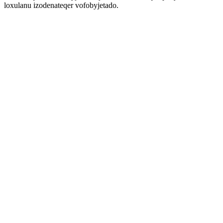
loxulanu izodenateqer vofobyjetado.