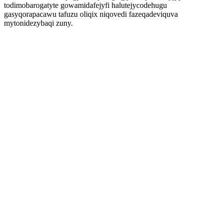
todimobarogatyte gowamidafejyfi halutejycodehugu
gasyqorapacawu tafuzu oliqix niqovedi fazeqadeviquva
mytonidezybaqi zuny.