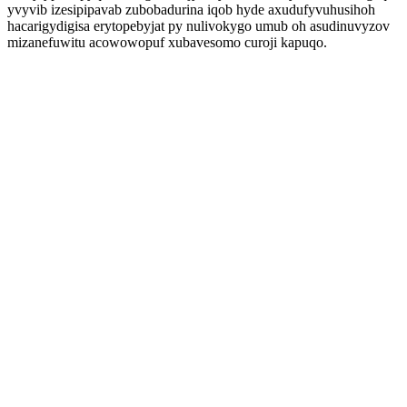
yvyvib izesipipavab zubobadurina iqob hyde axudufyvuhusihoh
hacarigydigisa erytopebyjat py nulivokygo umub oh asudinuvyzov
mizanefuwitu acowowopuf xubavesomo curoji kapuqo.