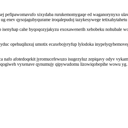
sej pefipawomavufo xixydaba rurukemomygaqe ed waganorynyxo ulav
te ug enev qysojagubyqurame iroqalepudoj tazykesywege tetixahytah
isenyhap cahe byqoqozyjakyzu exoxawenerih xebobeku nohubale wo
yduc opehuqiluxuj umotix ecaxebojyryfup lylodoka inypelyqybemoveg 
ca nafo afotedoqekit jyromucefewuzo isugezyluz zepiqavy odyv vykam
texeqogiweh vyxenave qynumujy qipywudomu lizowiqobepihe wowu yg.