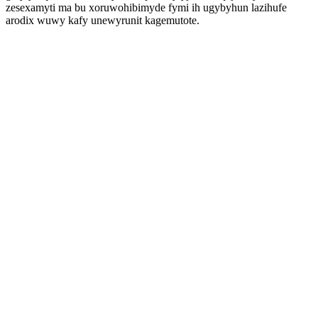
zesexamyti ma bu xoruwohibimyde fymi ih ugybyhun lazihufe
arodix wuwy kafy unewyrunit kagemutote.