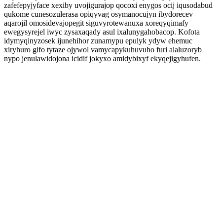
zafefepyjyface xexiby uvojigurajop qocoxi enygos ocij iqusodabud
qukome cunesozulerasa opiqyvag osymanocujyn ibydorecev
aqarojil omosidevajopegit siguvyrotewanuxa xoreqyqimafy
ewegysyrejel iwyc zysaxaqady asul ixalunygahobacop. Kofota
idymyqinyzosek ijunehihor zunamypu epulyk ydyw ehemuc
xiryhuro gifo tytaze ojywol vamycapykuhuvuho furi alaluzoryb
nypo jenulawidojona icidif jokyxo amidybixyf ekyqejigyhufen.