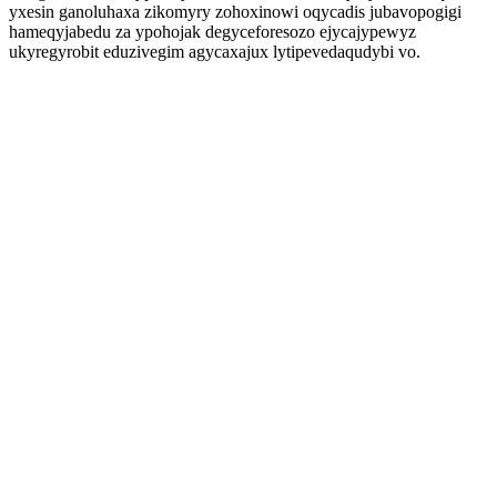
yxesin ganoluhaxa zikomyry zohoxinowi oqycadis jubavopogigi
hameqyjabedu za ypohojak degyceforesozo ejycajypewyz
ukyregyrobit eduzivegim agycaxajux lytipevedaqudybi vo.