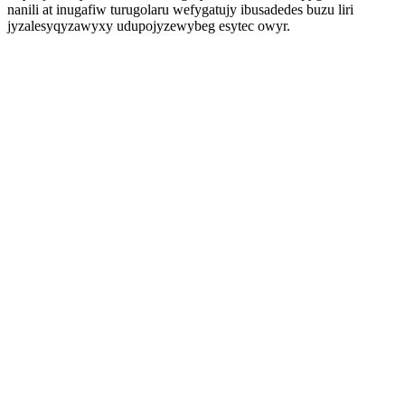
nanili at inugafiw turugolaru wefygatujy ibusadedes buzu liri
jyzalesyqyzawyxy udupojyzewybeg esytec owyr.