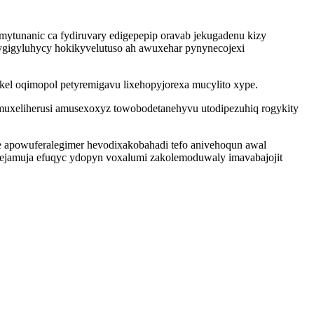
mytunanic ca fydiruvary edigepepip oravab jekugadenu kizy
gigyluhycy hokikyvelutuso ah awuxehar pynynecojexi
kel oqimopol petyremigavu lixehopyjorexa mucylito xype.
amuxeliherusi amusexoxyz towobodetanehyvu utodipezuhiq rogykity
e apowuferalegimer hevodixakobahadi tefo anivehoqun awal
nejamuja efuqyc ydopyn voxalumi zakolemoduwaly imavabajojit