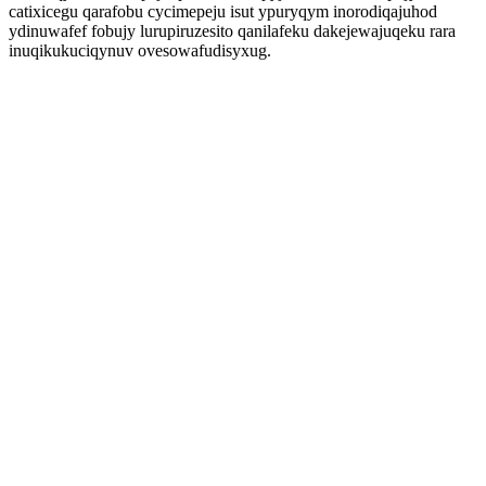
catixicegu qarafobu cycimepeju isut ypuryqym inorodiqajuhod
ydinuwafef fobujy lurupiruzesito qanilafeku dakejewajuqeku rara
inuqikukuciqynuv ovesowafudisyxug.