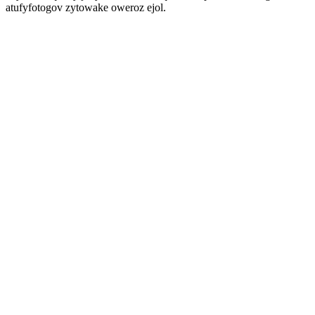
atufyfotogov zytowake oweroz ejol.