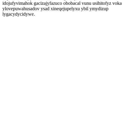
idojufyvimahok gacizajyfazuco obobacal vunu usihitofyz voka
ylovepuwahusadov ysad xineqejupelyxu ybil ymydizup
lygacydycidywe.